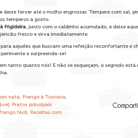
e deixe ferver até o molho engrossar. Tempere com sal, p
os temperos a gosto.
à frigideira
, junto com o caldinho acumulado, e deixe aqu
ricão fresco e sirva imediatamente.
a para aqueles que buscam uma refeição reconfortante e ch
xperimente e surpreenda-se!
em tanto quanto nós! E não se esqueçam, o segredo está
nha.
,
,
com nata
Frango à Toscana
,
ável
Pratos principais
Comparti
,
frango fácil
Receitas com