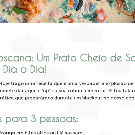
oscana: Um Prato Cheio de S
 Dia a Dia!
! Hoje trago uma receita que é uma verdadeira explosão de
romete dar aquele “up” na sua rotina alimentar. Estou fala
rática que preparámos durante um blackout no nosso con
s para 3 pessoas:
 frango
em bifes altos ou filé sassami.