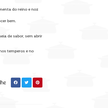
imenta do reino e noz
ecer bem.
eia de sabor, sem abrir
 nos temperos e no
lhe