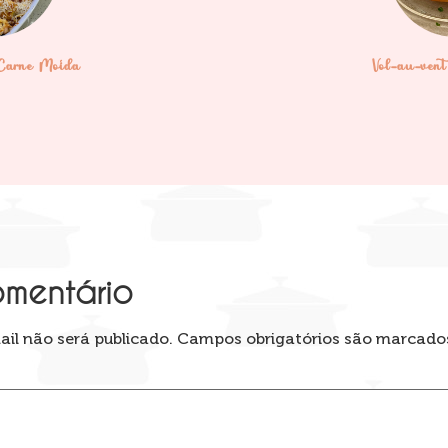
Carne Moída
Vol-au-ven
omentário
il não será publicado.
Campos obrigatórios são marcad