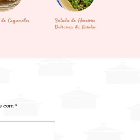
t de Cogumelos
Salada de Almeirão
Deliciosa da Evinha
os com
*