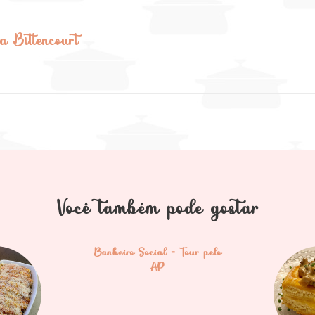
a Bittencourt
Você também pode gostar
Banheiro Social – Tour pelo
AP