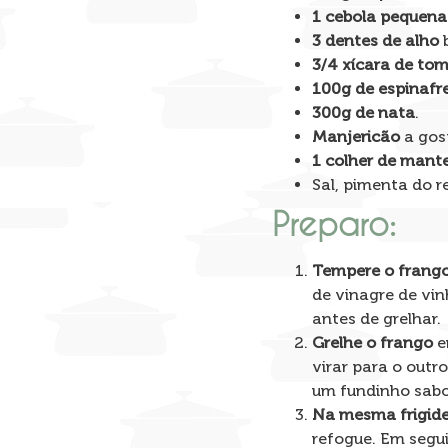
1 cebola pequena
3 dentes de alho
b
3/4 xícara de to
100g de espinafr
300g de nata
.
Manjericão
a gos
1 colher de mant
Sal, pimenta do r
Preparo:
Tempere o frang
de vinagre de vin
antes de grelhar.
Grelhe o frango
e
virar para o outr
um fundinho sabo
Na mesma frigide
refogue. Em segu