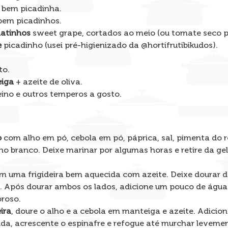
bem picadinha.
em picadinhos.
matinhos
sweet grape, cortados ao meio (ou tomate seco p
e
picadinho (usei pré-higienizado da @hortifrutibikudos).
to.
eiga
+ azeite de oliva.
eino e outros temperos a gosto.
o
com alho em pó, cebola em pó, páprica, sal, pimenta do 
ho branco. Deixe marinar por algumas horas e retire da ge
m uma frigideira bem aquecida com azeite. Deixe dourar d
o. Após dourar ambos os lados, adicione um pouco de água 
roso.
ira
, doure o alho e a cebola em manteiga e azeite. Adicio
ida, acrescente o espinafre e refogue até murchar leveme