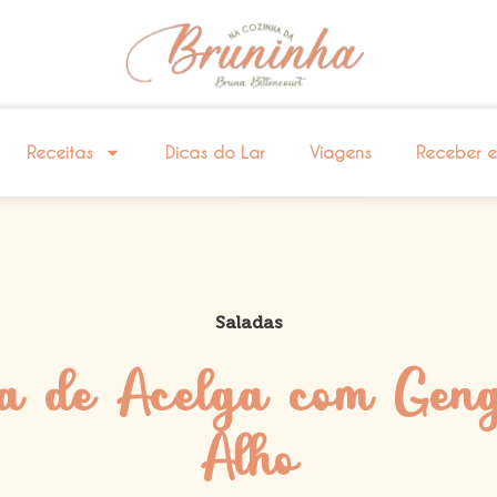
Receitas
Dicas do Lar
Viagens
Receber 
Saladas
a de Acelga com Geng
Alho