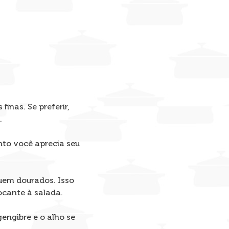
nas. Se preferir,
.
nto você aprecia seu
quem dourados. Isso
ocante à salada.
engibre e o alho se