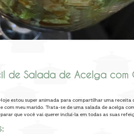
cil de Salada de Acelga com 
! Hoje estou super animada para compartilhar uma receita
e com meu marido. Trata-se de uma salada de acelga com 
parar que você vai querer incluí-la em todas as suas refei
: