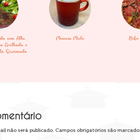
da com Alho
Moscow Mule
Bife 
ha Grelhada e
ola Queimada
omentário
il não será publicado.
Campos obrigatórios são marcad