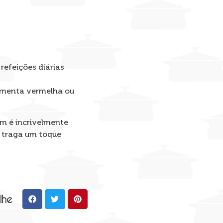
refeições diárias
imenta vermelha ou
ém é incrivelmente
a traga um toque
lhe