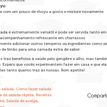
niformemente.
oyu:
gue com um pouco de shoyu a gosto e misture novamente.
lada é extremamente versátil e pode ser servida tanto em 
acompanhamento refrescante em churrascos.
mente adicionar outros temperos ou ingredientes como p
 de limão para uma camada extra de sabor.
s traz benefícios à saúde pelo gengibre e alho, mas tamb
e. Espero que vocês experimentem fazer em casa e que el
ções tanto quanto traz às nossas. Bom apetite!
,
a salada
Como fazer salada
,
a de salada rápida
Receitas
Comparti
,
,
bre
Salada de acelga
sco