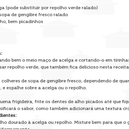
a (pode substituir por repolho verde ralado)
 sopa de gengibre fresco ralado
lho, bem picadinhos
:
do bem o meio maço de acelga e cortando-o em tirinhas fi
ar repolho verde, que também fica delicioso nesta receita
2 colheres de sopa de gengibre fresco, dependendo de qua
, e espalhe sobre a acelga ou o repolho.
na frigideira, frite os dentes de alho picados até que fi
nsificará o sabor, como também adicionará uma textura cr
dientes:
lho dourado à acelga ou repolho. Misture bem para que o g