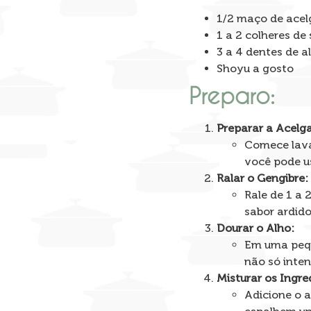
1/2 maço de acelg
1 a 2 colheres de
3 a 4 dentes de a
Shoyu a gosto
Preparo:
Preparar a Acelga
Comece lavan
você pode us
Ralar o Gengibre:
Rale de 1 a 
sabor ardido
Dourar o Alho:
Em uma peque
não só inte
Misturar os Ingre
Adicione o a