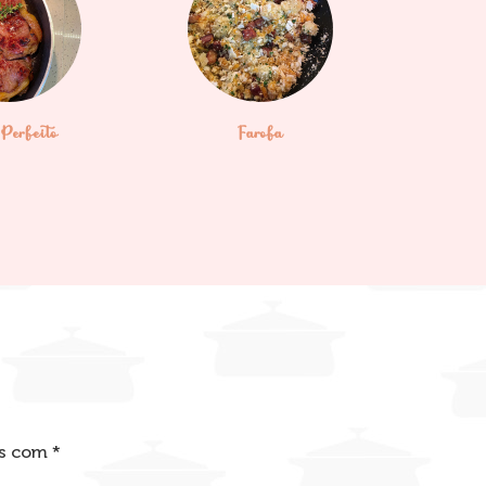
Perfeito
Farofa
os com
*