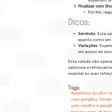
espalhem u
Finalizar com Sh
Por fim, re
Dicas:
Servindo:
Esta sa
quanto como um 
Variações:
Experi
um pouco de suco
Esta salada não apena
saborosa e refrescant
especial às suas refei
Tags:
Benefícios do alho n
,
com gengibre
Receit
com repolho e gengi
Saladas para churra