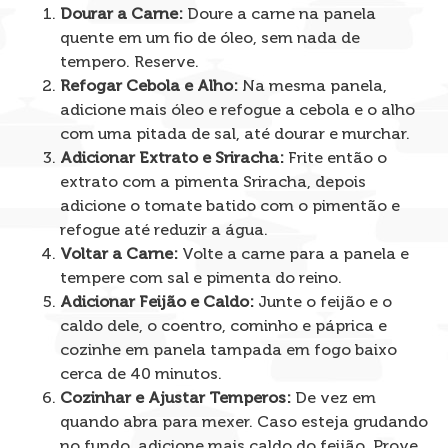
Dourar a Carne:
Doure a carne na panela
quente em um fio de óleo, sem nada de
tempero. Reserve.
Refogar Cebola e Alho:
Na mesma panela,
adicione mais óleo e refogue a cebola e o alho
com uma pitada de sal, até dourar e murchar.
Adicionar Extrato e Sriracha:
Frite então o
extrato com a pimenta Sriracha, depois
adicione o tomate batido com o pimentão e
refogue até reduzir a água.
Voltar a Carne:
Volte a carne para a panela e
tempere com sal e pimenta do reino.
Adicionar Feijão e Caldo:
Junte o feijão e o
caldo dele, o coentro, cominho e páprica e
cozinhe em panela tampada em fogo baixo
cerca de 40 minutos.
Cozinhar e Ajustar Temperos:
De vez em
quando abra para mexer. Caso esteja grudando
no fundo, adicione mais caldo do feijão. Prove