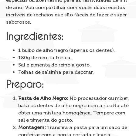
especiais ou até mesmo para as festividades de fim
de ano! Vou compartilhar com vocês duas receitas
incríveis de recheios que são fáceis de fazer e super
saborosos.
Ingredientes:
1 bulbo de alho negro (apenas os dentes).
180g de ricotta fresca.
Sal e pimenta do reino a gosto.
Folhas de salsinha para decorar.
Preparo:
Pasta de Alho Negro:
No processador ou mixer,
bata os dentes de alho negro com a ricotta até
obter uma mistura homogênea. Tempere com
sal e pimenta do gosto.
Montagem:
Transfira a pasta para um saco de
confeitar com a ponta cortada e leve à