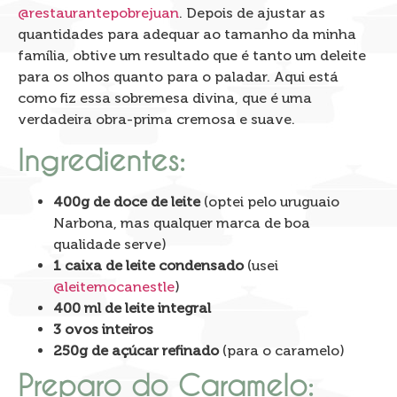
@restaurantepobrejuan
. Depois de ajustar as
quantidades para adequar ao tamanho da minha
família, obtive um resultado que é tanto um deleite
para os olhos quanto para o paladar. Aqui está
como fiz essa sobremesa divina, que é uma
verdadeira obra-prima cremosa e suave.
Ingredientes:
400g de doce de leite
(optei pelo uruguaio
Narbona, mas qualquer marca de boa
qualidade serve)
1 caixa de leite condensado
(usei
@leitemocanestle
)
400 ml de leite integral
3 ovos inteiros
250g de açúcar refinado
(para o caramelo)
Preparo do Caramelo: