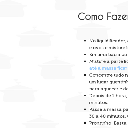
Como Fazer
No liquidificador
e ovos e misture 
Em uma bacia ou b
Misture a parte l
até a massa fica
Concentre tudo n
um lugar quentin
para aquecer e de
Depois de 1 hora,
minutos.
Passe a massa pa
30 a 40 minutos. 
Prontinho! Basta