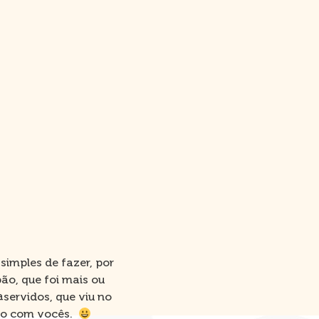
simples de fazer, por
pão, que foi mais ou
servidos, que viu no
ndo com vocês.