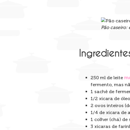
Pão caseiro: e
Ingrediente
250 ml de leite
m
fermento, mas nã
1 sachê de ferme
1/2 xícara de óle
2 ovos inteiros (
1/4 de xícara de 
1 colher (chá) de 
3 xícaras de fari