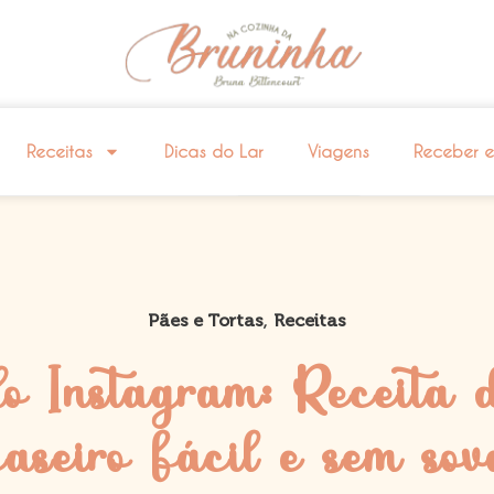
Receitas
Dicas do Lar
Viagens
Receber 
,
Pães e Tortas
Receitas
o Instagram: Receita 
caseiro fácil e sem sov