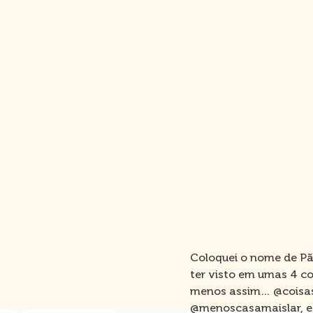
Coloquei o nome de Pão
ter visto em umas 4 co
menos assim… @coisasq
@menoscasamaislar, e 