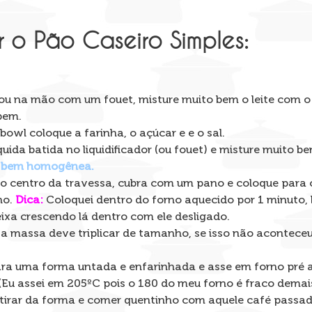
 o Pão Caseiro Simples:
, ou na mão com um fouet, misture muito bem o leite com o
bem.
owl coloque a farinha, o açúcar e e o sal.
íquida batida no liquidificador (ou fouet) e misture muito 
r bem homogênea.
o centro da travessa, cubra com um pano e coloque para 
ho.
Dica:
Coloquei dentro do forno aquecido por 1 minuto, 
ixa crescendo lá dentro com ele desligado.
 a massa deve triplicar de tamanho, se isso não acontece
ra uma forma untada e enfarinhada e asse em forno pré 
(Eu assei em 205ºC pois o 180 do meu forno é fraco demai
 tirar da forma e comer quentinho com aquele café passa