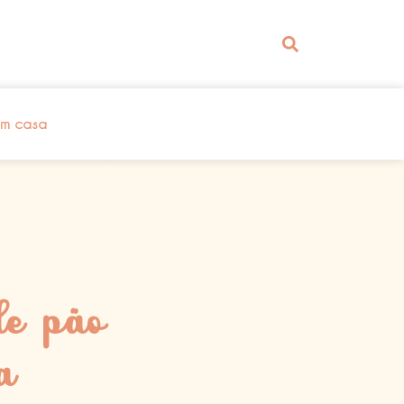
em casa
de pão
a