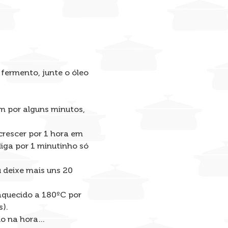
 fermento, junte o óleo
bem por alguns minutos,
crescer por 1 hora em
liga por 1 minutinho só
u deixe mais uns 20
aquecido a 180ºC por
s).
do na hora…