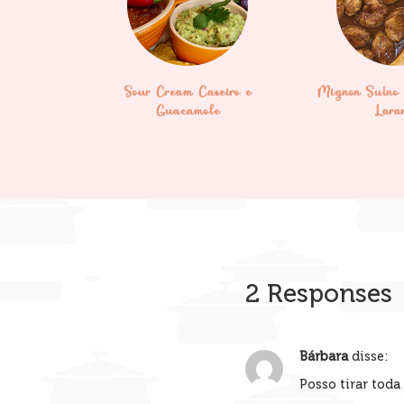
Sour Cream Caseiro e
Mignon Suíno 
Guacamole
Lara
2 Responses
Bárbara
disse:
Posso tirar toda