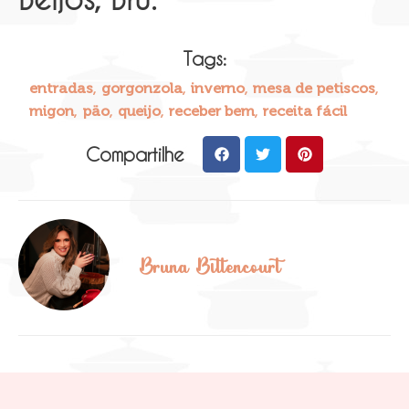
Tags:
,
,
,
,
entradas
gorgonzola
inverno
mesa de petiscos
,
,
,
,
migon
päo
queijo
receber bem
receita fácil
Compartilhe
Bruna Bittencourt