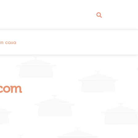
em casa
 com