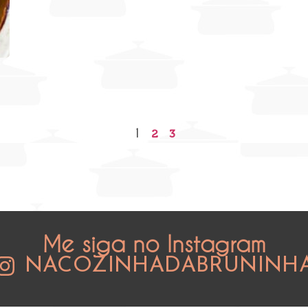
1
2
3
Me siga no Instagram
NACOZINHADABRUNINH