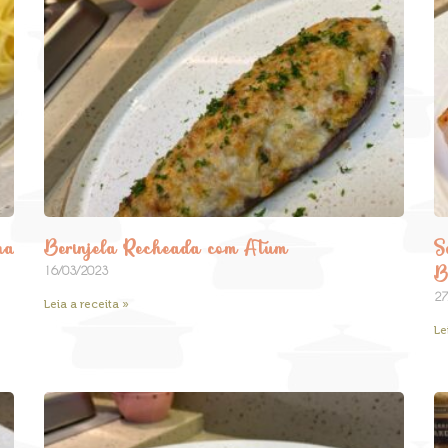
na
Berinjela Recheada com Atum
S
B
16/03/2023
27
Leia a receita »
Le