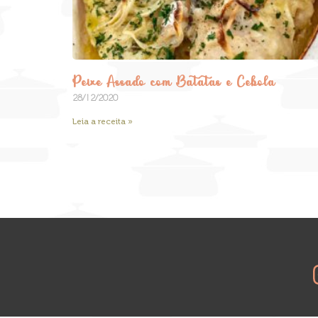
Peixe Assado com Batatas e Cebola
28/12/2020
Leia a receita »