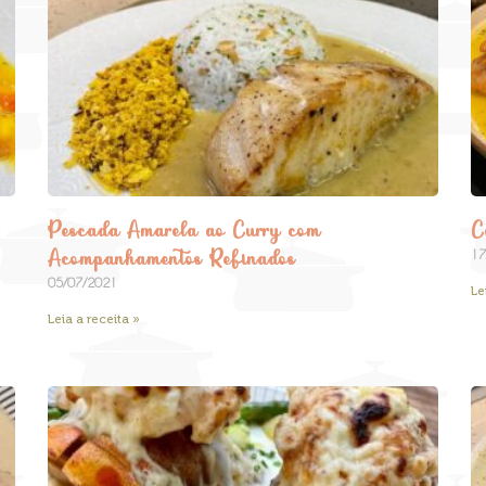
Pescada Amarela ao Curry com
C
Acompanhamentos Refinados
17
05/07/2021
Le
Leia a receita »