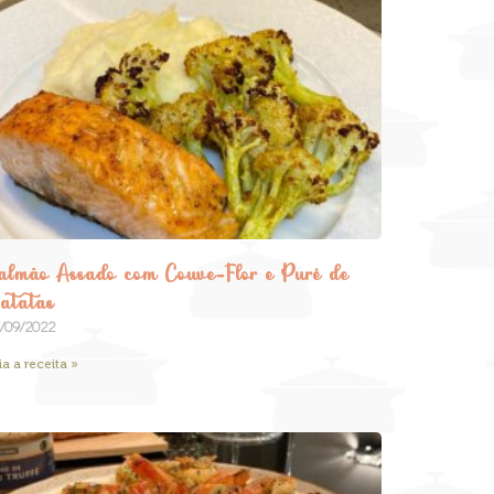
almão Assado com Couve-Flor e Purê de
atatas
/09/2022
ia a receita »