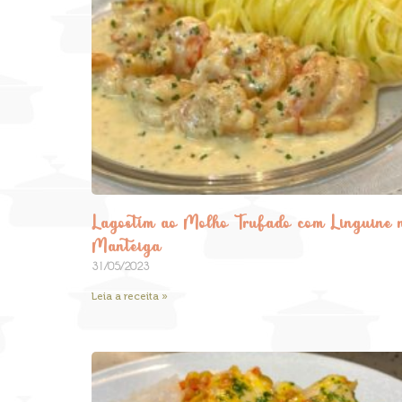
Lagostim ao Molho Trufado com Linguine 
Manteiga
31/05/2023
Leia a receita »