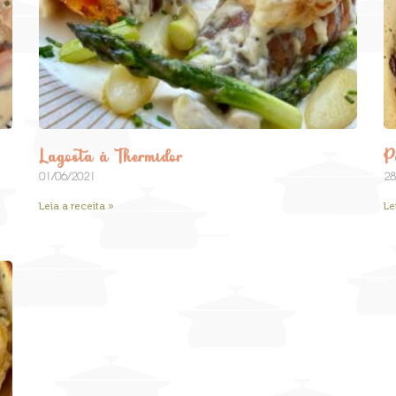
Lagosta à Thermidor
P
01/06/2021
28
Leia a receita »
Le