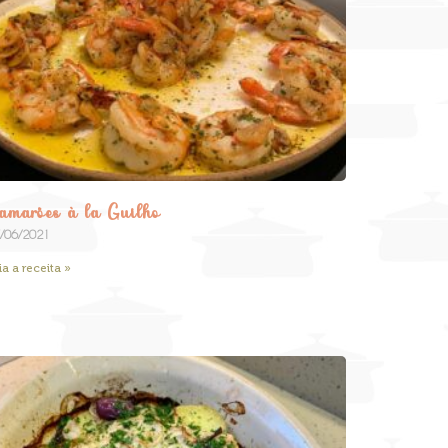
amarões à la Guilho
/06/2021
ia a receita »