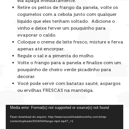
ela apaga imediatamente.
Retire os peitos de frango da panela, volte os
cogumelos com a cebola junto com qualquer
líquido que eles tenham soltado. Adicione o
vinho e deixe ferver um pouquinho para
evaporar o caldo.
Coloque o creme de leite fresco, misture e ferva
apenas até encorpar.
Regule o sal e a pimenta do molho.
Volte o frango para a panela e finalize com um
pouquinho de cheiro verde picadinho para
decorar.
Você pode servir com batatas sauté, aspargos
ou ervilhas FRESCAS na manteiga.
Tocador
Media error: Format(s) not supported or source(s) not found
de
Fazer download do arquivo: http://www.nacozinhadabruninha.com.br/wp-
vídeo
content/uploads/2018/04/frango.mp4.mp4?_=1