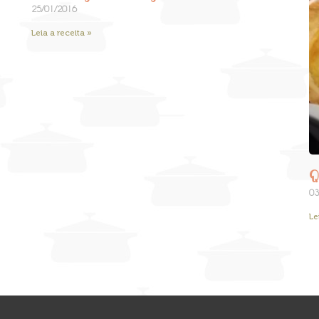
25/01/2016
Leia a receita »
Q
03
Le