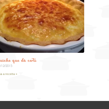
uiche que dá certo
/12/2015
ia a receita »