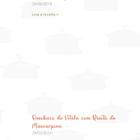
26/06/2018
Leia a receita »
Ossobuco de Vitela com Risoto de
Mascarpone
29/02/2016