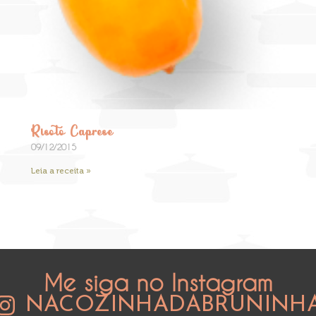
Risoto Caprese
09/12/2015
Leia a receita »
Me siga no Instagram
NACOZINHADABRUNINH