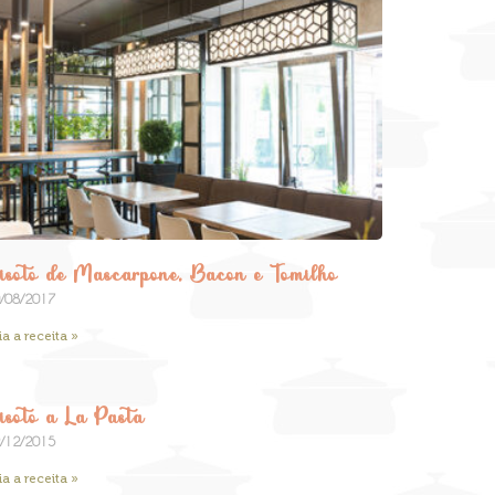
isoto de Mascarpone, Bacon e Tomilho
/08/2017
ia a receita »
isoto a La Pasta
/12/2015
ia a receita »