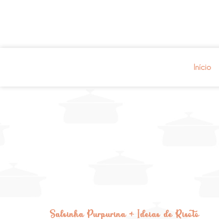
Início
Salsinha Purpurina + Ideias de Risoto