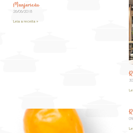
Manjericão
26/06/2018
Leia a receita »
R
30
Le
R
09
Le