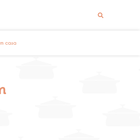
em casa
m