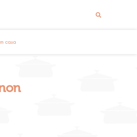
em casa
gnon