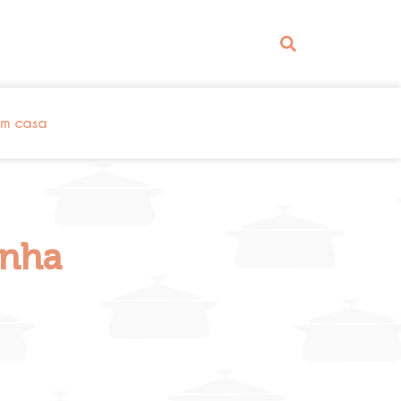
em casa
inha