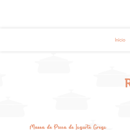
Início
R
Massa de Pizza de Iogurte Grego