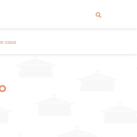
em casa
go