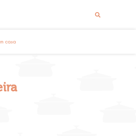
em casa
ira