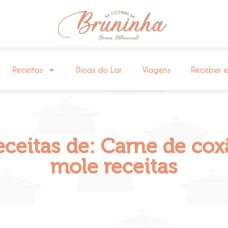
Receitas
Dicas do Lar
Viagens
Receber 
eceitas de: Carne de cox
mole receitas