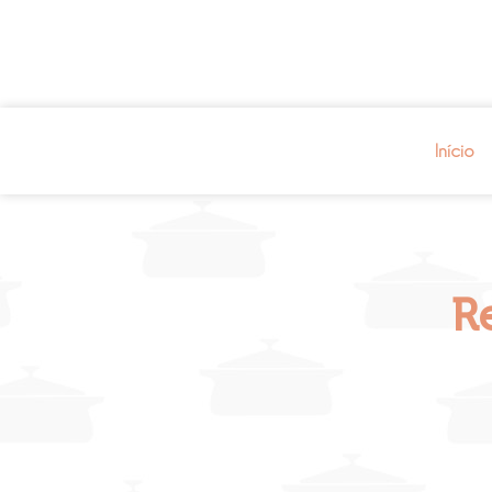
Início
R