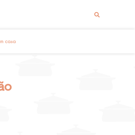
em casa
ão